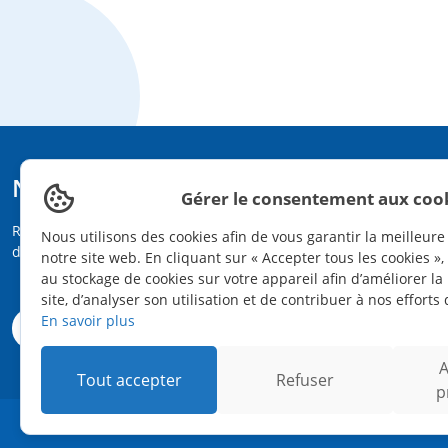
Notre newsletter
Gérer le consentement aux coo
Recevez les dernières actualités et innovations directement
Nous utilisons des cookies afin de vous garantir la meilleur
dans votre boîte mail grâce à notre newsletter.
notre site web. En cliquant sur « Accepter tous les cookies »
au stockage de cookies sur votre appareil afin d’améliorer la 
site, d’analyser son utilisation et de contribuer à nos efforts
En savoir plus
A
Tout accepter
Refuser
p